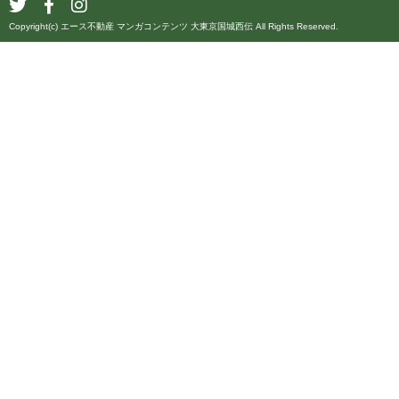
Copyright(c) エース不動産 マンガコンテンツ 大東京国城西伝 All Rights Reserved.