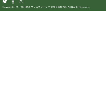
Copyright(c) エース不動産 マンガコンテンツ 大東京国城西伝 All Rights Reserved.