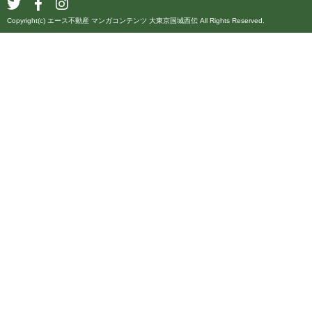
Copyright(c) エース不動産 マンガコンテンツ 大東京国城西伝 All Rights Reserved.