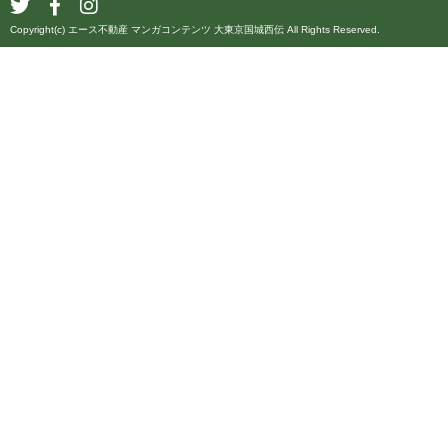
Copyright(c) エース不動産 マンガコンテンツ 大東京国城西伝 All Rights Reserved.