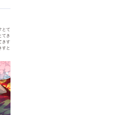
すとて
とてき
てきす
きすと