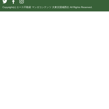
Copyright(c) エース不動産 マンガコンテンツ 大東京国城西伝 All Rights Reserved.